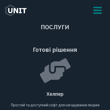
Перейти
Main
до
Menu
вмісту
ПОСЛУГИ
Готові рішення
Хелпер
Простий та доступний софт для нагадування людині